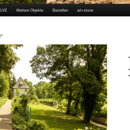
LVE
Weitere Objekte
Bestellen
art+stone
s“