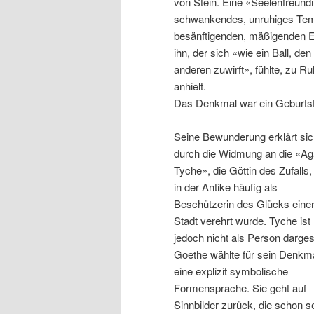
von Stein. Eine «Seelenfreundi
schwankendes, unruhiges Te
besänftigenden, mäßigenden Ei
ihn, der sich «wie ein Ball, de
anderen zuwirft», fühlte, zu Ru
anhielt.
Das Denkmal war ein Geburtst
Seine Bewunderung erklärt si
durch die Widmung an die «Ag
Tyche», die Göttin des Zufalls,
in der Antike häufig als
Beschützerin des Glücks eine
Stadt verehrt wurde. Tyche ist 
jedoch nicht als Person dargest
Goethe wählte für sein Denkm
eine explizit symbolische
Formensprache. Sie geht auf
Sinnbilder zurück, die schon se