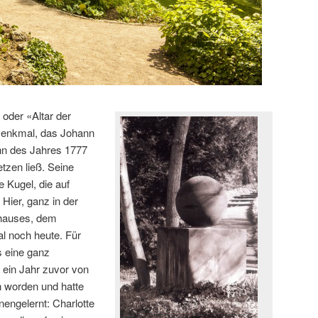
oder «Altar der
Denkmal, das Johann
nn des Jahres 1777
tzen ließ. Seine
 Kugel, die auf
Hier, ganz in der
hauses, dem
l noch heute. Für
s eine ganz
 ein Jahr zuvor von
n worden und hatte
engelernt: Charlotte