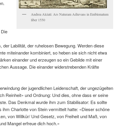
en.
Andrea Alciati: Ars Naturam Adiuvans in Emblematum
liber 1550
 Die
, der Labilität, der ruhelosen Bewegung. Werden diese
te miteinander kombiniert, so heben sie sich nicht etwa
stärken einander und erzeugen so ein Gebilde mit einer
lichen Aussage. Die einander widerstrebenden Kräfte
erwindung der jugendlichen Leidenschaft, der ungezügelten
ach Reinheit» und Ordnung: Und dies, ohne dass er seine
sste. Das Denkmal wurde ihm zum Stabilisator: Es sollte
s ihm Charlotte von Stein vermittelt hatte: «Dieser schöne
en, von Willkür/ Und Gesetz, von Freiheit und Maß, von
und Mangel erfreue dich hoch.»