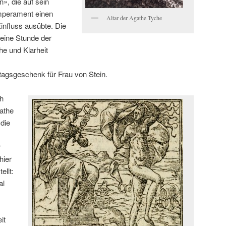
n», die auf sein
mperament einen
Altar der Agathe Tyche
nfluss ausübte. Die
n eine Stunde der
he und Klarheit
agsgeschenk für Frau von Stein.
ch
athe
 die
r
hier
ellt:
al
it