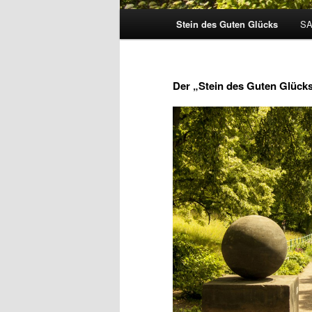
Hauptmenü
Stein des Guten Glücks
SA
Zum
Inhalt
Der „Stein des Guten Glück
wechseln